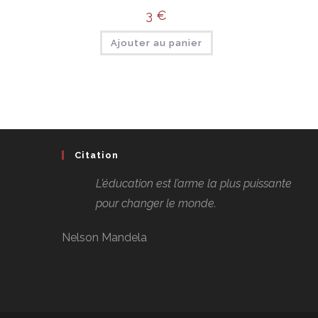
3
€
Ajouter au panier
Citation
L’éducation est l’arme la plus puissante
pour changer le monde.
Nelson Mandela