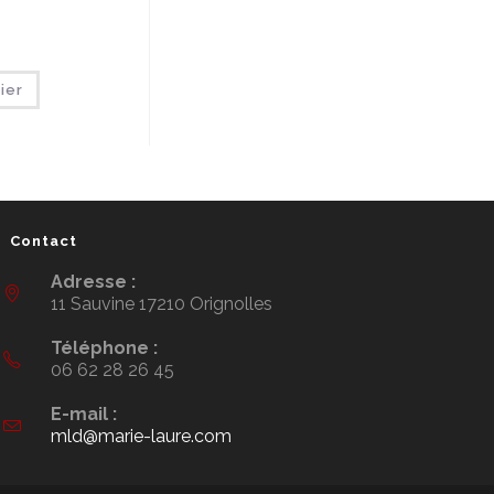
ier
Contact
Adresse :
11 Sauvine 17210 Orignolles
Téléphone :
06 62 28 26 45
E-mail :
mld@marie-laure.com
S’ouvre
dans
votre