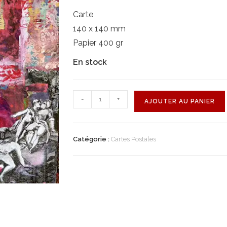
Carte
140 x 140 mm
Papier 400 gr
En stock
quantité
-
+
AJOUTER AU PANIER
de
On
dirait
Catégorie :
Cartes Postales
que
vous
avez
commencé
sans
moi
?!