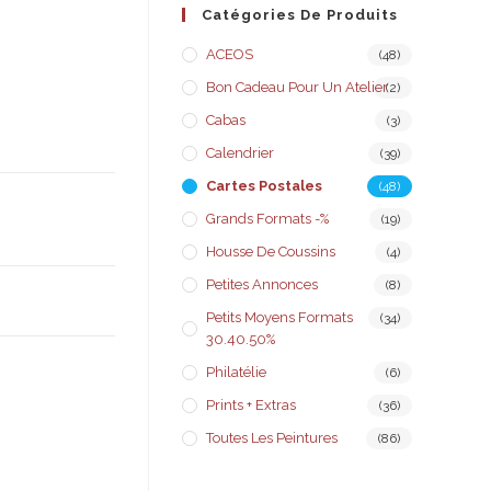
Catégories De Produits
ACEOS
(48)
Bon Cadeau Pour Un Atelier
(2)
Cabas
(3)
Calendrier
(39)
Cartes Postales
(48)
Grands Formats -%
(19)
Housse De Coussins
(4)
Petites Annonces
(8)
Petits Moyens Formats
(34)
30.40.50%
Philatélie
(6)
Prints + Extras
(36)
Toutes Les Peintures
(86)