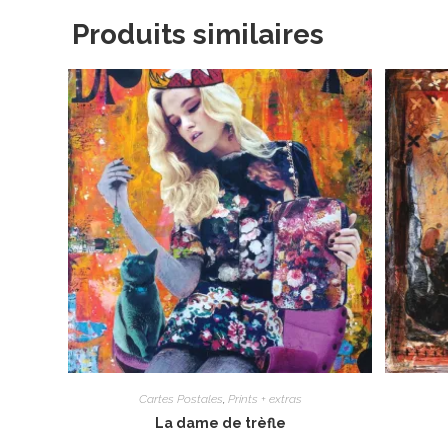
Produits similaires
Cartes Postales
,
Prints + extras
La dame de trèfle